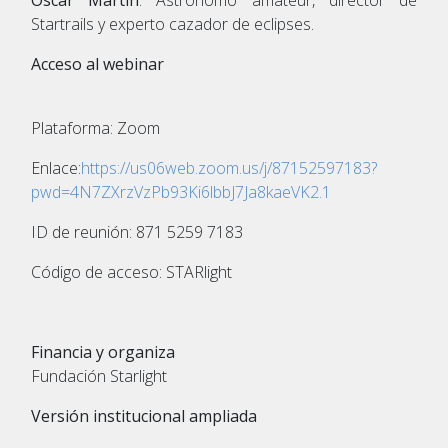
Startrails y experto cazador de eclipses.
Acceso al webinar
Plataforma: Zoom
Enlace:
https://us06web.zoom.us/j/87152597183?
pwd=4N7ZXrzVzPb93Ki6lbbJ7Ja8kaeVK2.1
ID de reunión: 871 5259 7183
Código de acceso: STARlight
Financia y organiza
Fundación Starlight
Versión institucional ampliada